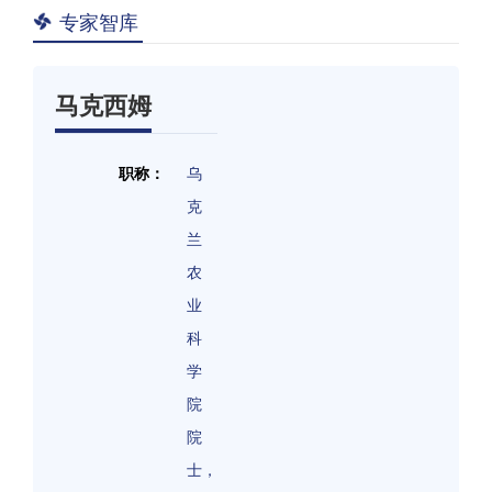
专家智库
马克西姆
职称：
乌
克
兰
农
业
科
学
院
院
士，