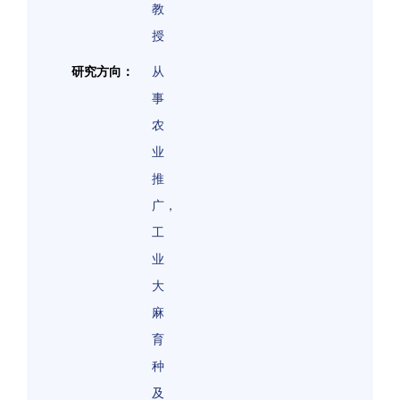
教
授
研究方向：
从
事
农
业
推
广，
工
业
大
麻
育
种
及